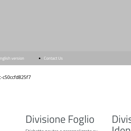
nglish version
Contact Us
Service
Products
Certification
Divisione Foglio
Divi
Environment
Iden
History