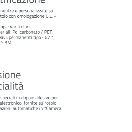
 neutre e personalizzate su
otolo con omologazione U.L. -
pa: Vari colori.
eriali: Policarbonato / PET.
sivi: permanenti tipo 467™,
™ 3M.
sione
ialità
speciali in doppio adesivo per
 elettronico, fornite su rotolo
cazioni automatiche in "Camera