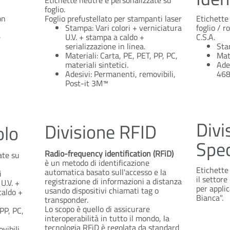
Etichette neutre e personalizzate su
foglio.
on
Foglio prefustellato per stampanti laser
Etichette
Stampa: Vari colori + verniciatura
foglio / r
e
U.V. + stampa a caldo +
C.S.A.
serializzazione in linea.
Stam
Materiali: Carta, PE, PET, PP, PC,
Mat
materiali sintetici.
Ade
Adesivi: Permanenti, removibili,
468
Post-it 3M™
Divi
Divisione RFID
olo
Spec
Radio-
frequency
identification
(
RFiD
)
ate su
è un metodo di identificazione
Etichette 
automatica basato sull'accesso e la
i
il settore
registrazione di informazioni a distanza
 U.V. +
per appli
usando dispositivi chiamati tag o
caldo +
Bianca".
transponder.
Lo scopo è quello di assicurare
 PP, PC,
interoperabilità in tutto il mondo, la
tecnologia RFiD è regolata da standard
vibili,